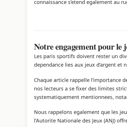
connaissance s’etend egalement au rugb
Notre engagement pour le j
Les paris sportifs doivent rester un 
dependance lies aux jeux d’argent et
Chaque article rappelle l’importance 
nos lecteurs a se fixer des limites stri
systematiquement mentionnees, notamm
Nous rappelons egalement que les jeux
l’Autorite Nationale des Jeux (ANJ) off