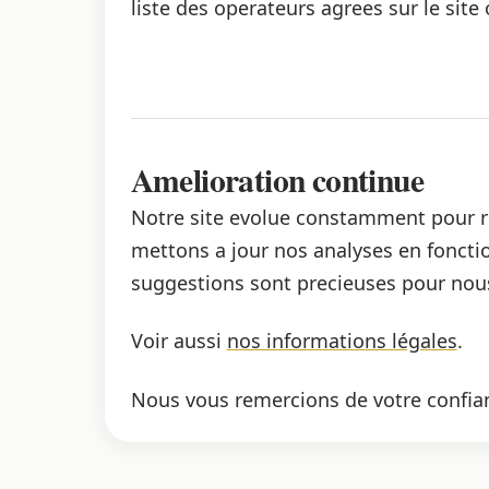
liste des operateurs agrees sur le site 
Amelioration continue
Notre site evolue constamment pour r
mettons a jour nos analyses en foncti
suggestions sont precieuses pour nous
Voir aussi
nos informations légales
.
Nous vous remercions de votre confian