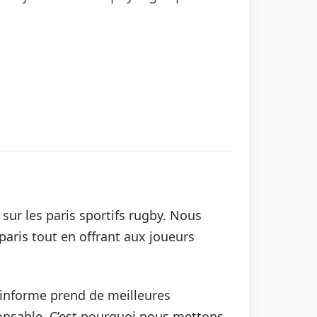
sur les paris sportifs rugby. Nous
ris tout en offrant aux joueurs
 informe prend de meilleures
ponsable. C’est pourquoi nous mettons