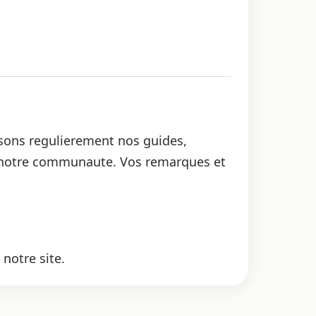
sons regulierement nos guides,
de notre communaute. Vos remarques et
notre site.