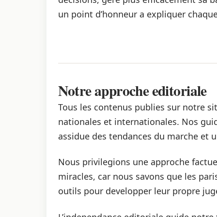
un point d’honneur a expliquer chaque 
Notre approche editoriale
Tous les contenus publies sur notre si
nationales et internationales. Nos gu
assidue des tendances du marche et u
Nous privilegions une approche factuel
miracles, car nous savons que les pari
outils pour developper leur propre jug