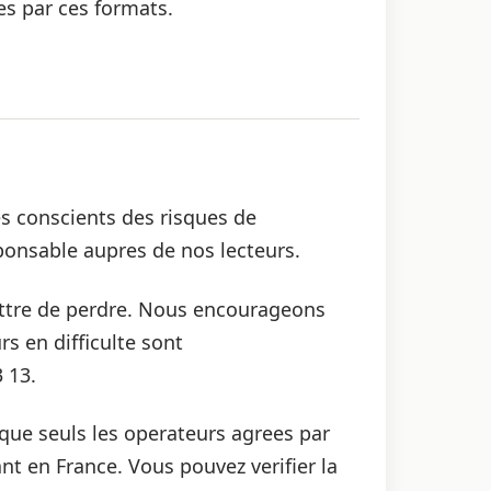
es par ces formats.
s conscients des risques de
onsable aupres de nos lecteurs.
ettre de perdre. Nous encourageons
rs en difficulte sont
 13.
que seuls les operateurs agrees par
ant en France. Vous pouvez verifier la