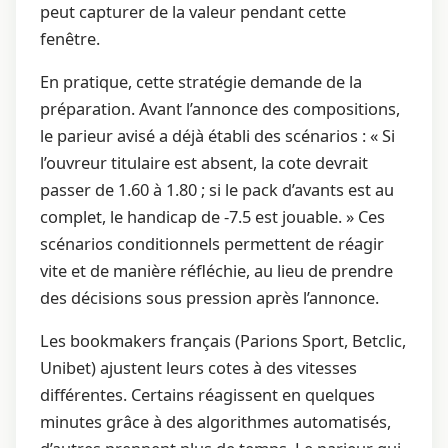
peut capturer de la valeur pendant cette
fenêtre.
En pratique, cette stratégie demande de la
préparation. Avant l’annonce des compositions,
le parieur avisé a déjà établi des scénarios : « Si
l’ouvreur titulaire est absent, la cote devrait
passer de 1.60 à 1.80 ; si le pack d’avants est au
complet, le handicap de -7.5 est jouable. » Ces
scénarios conditionnels permettent de réagir
vite et de manière réfléchie, au lieu de prendre
des décisions sous pression après l’annonce.
Les bookmakers français (Parions Sport, Betclic,
Unibet) ajustent leurs cotes à des vitesses
différentes. Certains réagissent en quelques
minutes grâce à des algorithmes automatisés,