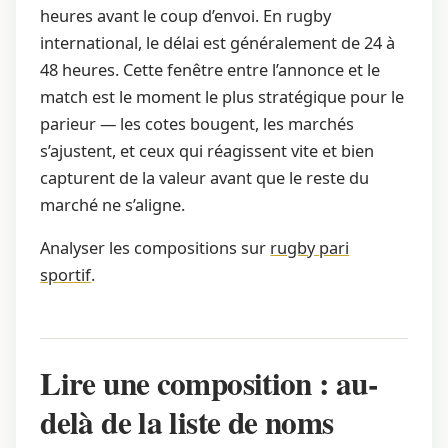
heures avant le coup d’envoi. En rugby
international, le délai est généralement de 24 à
48 heures. Cette fenêtre entre l’annonce et le
match est le moment le plus stratégique pour le
parieur — les cotes bougent, les marchés
s’ajustent, et ceux qui réagissent vite et bien
capturent de la valeur avant que le reste du
marché ne s’aligne.
Analyser les compositions sur
rugby pari
sportif
.
Lire une composition : au-
delà de la liste de noms