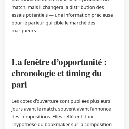
match, mais il changera la distribution des
essais potentiels — une information précieuse
pour le parieur qui cible le marché des
marqueurs.
La fenêtre d’opportunité :
chronologie et timing du
pari
Les cotes d’ouverture sont publiées plusieurs
jours avant le match, souvent avant l’annonce
des compositions. Elles reflètent donc
l’hypothèse du bookmaker sur la composition