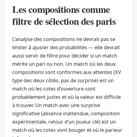
Les compositions comme
filtre de sélection des paris
L’analyse des compositions ne devrait pas se
limiter à ajuster des probabilités — elle devrait
aussi servir de filtre pour décider si un match
mérite un pari ou non. Un match où les deux
compositions sont conformes aux attentes (XV
type des deux côtés, pas de surprise) est un
match où les cotes d’ouverture sont
probablement justes et où la valeur est difficile
à trouver. Un match avec une surprise
significative (absence inattendue, composition
expérimentale, retour d’un joueur clé) est un
match où les cotes vont bouger et où le parieur