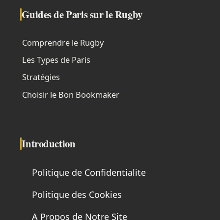
Guides de Paris sur le Rugby
Comprendre le Rugby
Les Types de Paris
Stratégies
Choisir le Bon Bookmaker
Introduction
Politique de Confidentialite
Politique des Cookies
A Propos de Notre Site