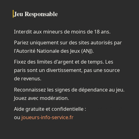
Jeu Responsable
Interdit aux mineurs de moins de 18 ans.
Pariez uniquement sur des sites autorisés par
l'Autorité Nationale des Jeux (ANJ).
Fixez des limites d'argent et de temps. Les
paris sont un divertissement, pas une source
de revenus.
Reconnaissez les signes de dépendance au jeu.
Jouez avec modération.
Aide gratuite et confidentielle :
Numéro 31 18
ou
joueurs-info-service.fr