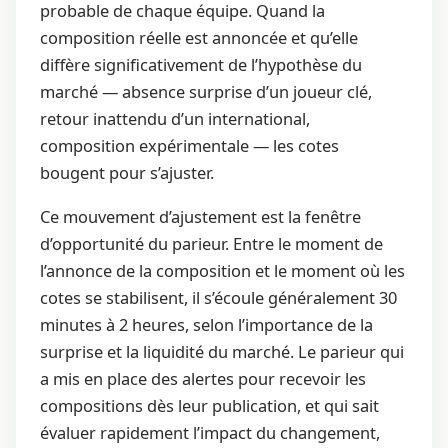
probable de chaque équipe. Quand la
composition réelle est annoncée et qu’elle
diffère significativement de l’hypothèse du
marché — absence surprise d’un joueur clé,
retour inattendu d’un international,
composition expérimentale — les cotes
bougent pour s’ajuster.
Ce mouvement d’ajustement est la fenêtre
d’opportunité du parieur. Entre le moment de
l’annonce de la composition et le moment où les
cotes se stabilisent, il s’écoule généralement 30
minutes à 2 heures, selon l’importance de la
surprise et la liquidité du marché. Le parieur qui
a mis en place des alertes pour recevoir les
compositions dès leur publication, et qui sait
évaluer rapidement l’impact du changement,