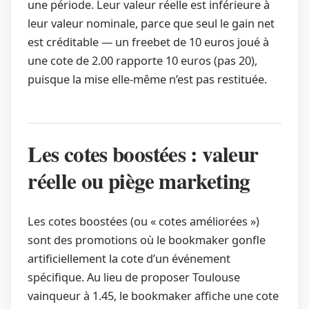
une période. Leur valeur réelle est inférieure à
leur valeur nominale, parce que seul le gain net
est créditable — un freebet de 10 euros joué à
une cote de 2.00 rapporte 10 euros (pas 20),
puisque la mise elle-même n’est pas restituée.
Les cotes boostées : valeur
réelle ou piège marketing
Les cotes boostées (ou « cotes améliorées »)
sont des promotions où le bookmaker gonfle
artificiellement la cote d’un événement
spécifique. Au lieu de proposer Toulouse
vainqueur à 1.45, le bookmaker affiche une cote