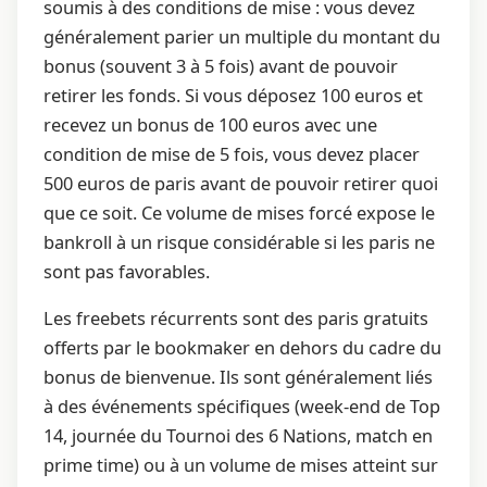
soumis à des conditions de mise : vous devez
généralement parier un multiple du montant du
bonus (souvent 3 à 5 fois) avant de pouvoir
retirer les fonds. Si vous déposez 100 euros et
recevez un bonus de 100 euros avec une
condition de mise de 5 fois, vous devez placer
500 euros de paris avant de pouvoir retirer quoi
que ce soit. Ce volume de mises forcé expose le
bankroll à un risque considérable si les paris ne
sont pas favorables.
Les freebets récurrents sont des paris gratuits
offerts par le bookmaker en dehors du cadre du
bonus de bienvenue. Ils sont généralement liés
à des événements spécifiques (week-end de Top
14, journée du Tournoi des 6 Nations, match en
prime time) ou à un volume de mises atteint sur