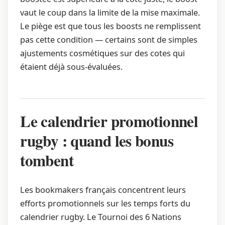
vaut le coup dans la limite de la mise maximale.
Le piège est que tous les boosts ne remplissent
pas cette condition — certains sont de simples
ajustements cosmétiques sur des cotes qui
étaient déjà sous-évaluées.
Le calendrier promotionnel
rugby : quand les bonus
tombent
Les bookmakers français concentrent leurs
efforts promotionnels sur les temps forts du
calendrier rugby. Le Tournoi des 6 Nations