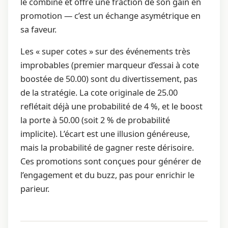
le combiné et offre une fraction de son gain en
promotion — c’est un échange asymétrique en
sa faveur.
Les « super cotes » sur des événements très
improbables (premier marqueur d’essai à cote
boostée de 50.00) sont du divertissement, pas
de la stratégie. La cote originale de 25.00
reflétait déjà une probabilité de 4 %, et le boost
la porte à 50.00 (soit 2 % de probabilité
implicite). L’écart est une illusion généreuse,
mais la probabilité de gagner reste dérisoire.
Ces promotions sont conçues pour générer de
l’engagement et du buzz, pas pour enrichir le
parieur.