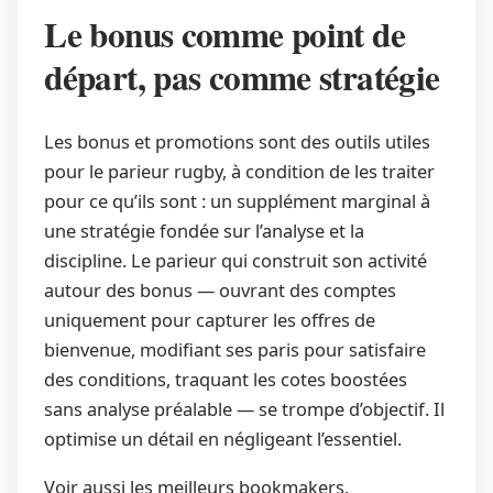
Le bonus comme point de
départ, pas comme stratégie
Les bonus et promotions sont des outils utiles
pour le parieur rugby, à condition de les traiter
pour ce qu’ils sont : un supplément marginal à
une stratégie fondée sur l’analyse et la
discipline. Le parieur qui construit son activité
autour des bonus — ouvrant des comptes
uniquement pour capturer les offres de
bienvenue, modifiant ses paris pour satisfaire
des conditions, traquant les cotes boostées
sans analyse préalable — se trompe d’objectif. Il
optimise un détail en négligeant l’essentiel.
Voir aussi
les meilleurs bookmakers
.