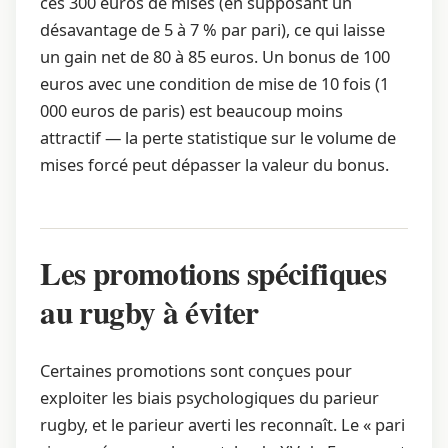
ces 300 euros de mises (en supposant un
désavantage de 5 à 7 % par pari), ce qui laisse
un gain net de 80 à 85 euros. Un bonus de 100
euros avec une condition de mise de 10 fois (1
000 euros de paris) est beaucoup moins
attractif — la perte statistique sur le volume de
mises forcé peut dépasser la valeur du bonus.
Les promotions spécifiques
au rugby à éviter
Certaines promotions sont conçues pour
exploiter les biais psychologiques du parieur
rugby, et le parieur averti les reconnaît. Le « pari