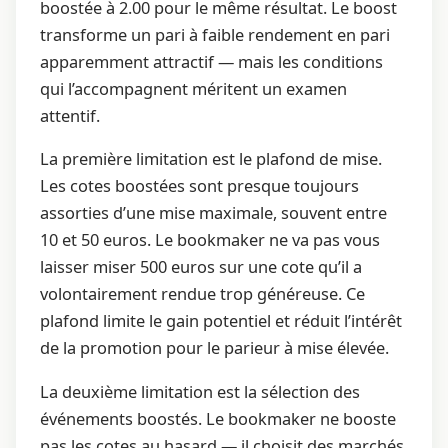
boostée à 2.00 pour le même résultat. Le boost
transforme un pari à faible rendement en pari
apparemment attractif — mais les conditions
qui l’accompagnent méritent un examen
attentif.
La première limitation est le plafond de mise.
Les cotes boostées sont presque toujours
assorties d’une mise maximale, souvent entre
10 et 50 euros. Le bookmaker ne va pas vous
laisser miser 500 euros sur une cote qu’il a
volontairement rendue trop généreuse. Ce
plafond limite le gain potentiel et réduit l’intérêt
de la promotion pour le parieur à mise élevée.
La deuxième limitation est la sélection des
événements boostés. Le bookmaker ne booste
pas les cotes au hasard — il choisit des marchés