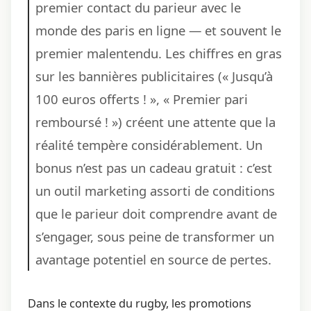
premier contact du parieur avec le
monde des paris en ligne — et souvent le
premier malentendu. Les chiffres en gras
sur les bannières publicitaires (« Jusqu’à
100 euros offerts ! », « Premier pari
remboursé ! ») créent une attente que la
réalité tempère considérablement. Un
bonus n’est pas un cadeau gratuit : c’est
un outil marketing assorti de conditions
que le parieur doit comprendre avant de
s’engager, sous peine de transformer un
avantage potentiel en source de pertes.
Dans le contexte du rugby, les promotions