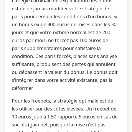
La règle cardinale de l’exploitation des bonus
est de ne jamais modifier votre stratégie de
paris pour remplir les conditions d’un bonus. Si
un bonus exige 300 euros de mises dans les 30
jours et que votre rythme normal est de 200
euros par mois, ne forcez pas 100 euros de
paris supplémentaires pour satisfaire la
condition. Ces paris forcés, placés sans analyse
suffisante, produisent des pertes qui annulent
ou dépassent la valeur du bonus. Le bonus doit
s’intégrer dans votre activité existante, pas la
déformer.
Pour les freebets, la stratégie optimale est de
les utiliser sur des cotes élevées. Un freebet de
10 euros joué à 1.50 rapporte 5 euros en cas de
succès (gain net, puisque la mise n’est pas