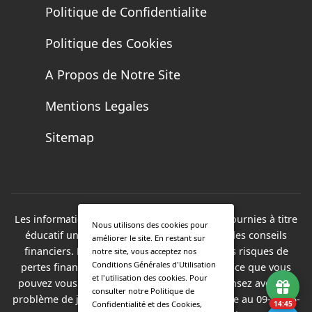
Politique de Confidentialite
Politique des Cookies
A Propos de Notre Site
Mentions Legales
Sitemap
Les informations présentées sur ce site sont fournies à titre
Nous utilisons des cookies pour
éducatif uniquement et ne constituent pas des conseils
améliorer le site. En restant sur
financiers. Les paris sportifs comportent des risques de
notre site, vous acceptez nos
Conditions Générales d'Utilisation
pertes financières. Ne misez jamais plus que ce que vous
et l'utilisation des cookies. Pour
pouvez vous permettre de perdre. Si vous pensez avoir un
consulter notre Politique de
problème de jeu, contactez Joueurs Info Service au 09-74-75-
Confidentialité et des Cookies,
14:44